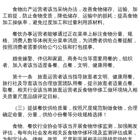
食物出产运营者该当采纳办法，改善食物储存、运输、加
工前提，防止食物变质，降低储存、运输中的损耗；提高食物
加工操纵率，避免过度加工和过量利用原材料。
餐饮办事运营者能够通过正在菜单上标注食物分量、规
格、消费人数等体例充分菜单消息，为消费者供给点餐提醒，
按照消费者需要供给公勺公筷和打包揽事。
婚丧嫁娶、伴侣和家庭、商务勾当等需要用餐的，组织
者、加入者该当适度备餐、点餐，文明、健康用餐。
第十一条 旅逛运营者该当指导旅逛者文明、健康用餐。
旅行社及导逛该当合理放置团队用餐，提示旅逛者适量点餐、
取餐。相关行业该当将旅逛运营者反食物华侈工做环境纳入相
关质量尺度品级评定目标。
（三）提拔餐饮供给质量，按照尺度规范制做食物，合理
确定命量、分量，供给小份餐等分歧规格选择！
食物、餐饮行业协会等该当开展食物华侈监测，加强阐发
评估，每年向社会发布相关反食物华侈环境及监测评估成果，
为制定法令、律例、政策、尺度和开展相关问题研究供给支