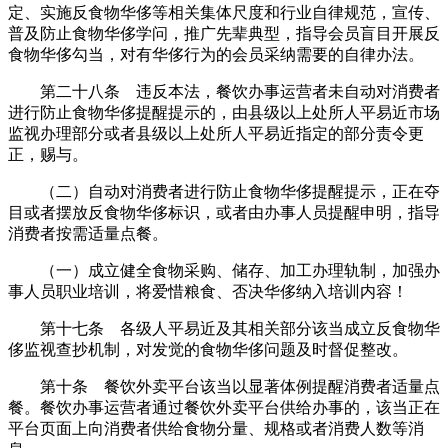
定、实施反食物华侈等相关集体尺度和行业自律规范，宣传、
普及防止食物华侈学问，推广先辈典型，指导会员盲目开展反
食物华侈勾当，对有华侈行为的会员采纳需要的自律办法。
第二十八条 违反本法，餐饮办事运营者未自动对消费者
进行防止食物华侈提醒提示的，由县级以上处所人平易近市场
监视办理部分或者县级以上处所人平易近指定的部分责令更
正，赐与。
（二）自动对消费者进行防止食物华侈提醒提示，正在夺
目或者摆放反食物华侈标识，或者由办事人员提醒申明，指导
消费者按需适量点餐。
（一）成立健全食物采购、储存、加工办理轨制，加强办
事人员职业培训，将爱惜粮食、否决华侈纳入培训内容！
第十七条 各级人平易近及其相关部分该当成立反食物华
侈监视查抄机制，对发觉的食物华侈问题及时督促整改。
第十条 餐饮外卖平台该当以显著体例提醒消费者适量点
餐。餐饮办事运营者通过餐饮外卖平台供给办事的，该当正在
平台页面上向消费者供给食物分量、规格或者消费人数等消