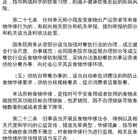
及，指导构成科学的饮食习惯，削减不健康饮食惹起的疾病风
险。
第二十七条 任何单元和小我发觉食物出产运营者等有食
物华侈行为的，有权向相关部分和机关举报。接到举报的部分
和机关该当及时依法处置。
国务院商务从管部分该当加强对餐饮行业的办理，成立健
全行业尺度、办事规范；会同国务院市场监视办理部分等成立
餐饮行业反食物华侈轨制规范，采纳办法激励餐饮办事运营者
供给分餐办事、向社会公开其反食物华侈环境。
（五）供给自帮餐办事的，该当自动奉告消费法则和防止
食物华侈要求，供给分歧规格餐具，提示消费者适量取餐。
本法所称食物华侈，是指对可平安食用或者饮用的食物未
能按照其功能目标合理操纵，包罗烧毁、因不合理操纵导致食
物数量削减或者质量下降等。
第二十二条 旧事该当开展反食物华侈法令、律例以及相
关尺度和学问的公益宣传，报道先辈典型，华侈现象，指导树
立准确饮食消费不雅念，对食物华侈行为进行监视。相关反食
物华侈的宣传报道该当实正在、。