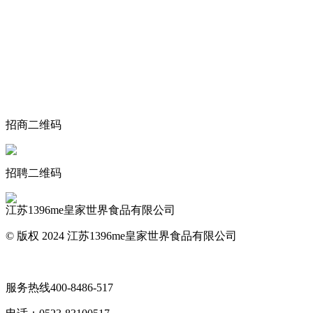
关于我们
食品安全动态
食品安全知识
联系我们
招商二维码
招聘二维码
江苏1396me皇家世界食品有限公司
© 版权 2024 江苏1396me皇家世界食品有限公司
网站地图
服务热线
400-8486-517