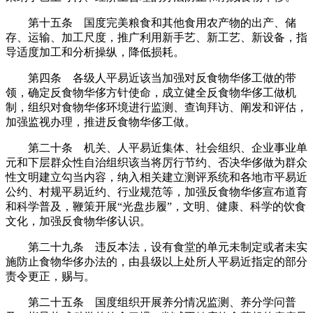
第十五条 国度完美粮食和其他食用农产物的出产、储
存、运输、加工尺度，推广利用新手艺、新工艺、新设备，指
导适度加工和分析操纵，降低损耗。
第四条 各级人平易近该当加强对反食物华侈工做的带
领，确定反食物华侈方针使命，成立健全反食物华侈工做机
制，组织对食物华侈环境进行监测、查询拜访、阐发和评估，
加强监视办理，推进反食物华侈工做。
第二十条 机关、人平易近集体、社会组织、企业事业单
元和下层群众性自治组织该当将厉行节约、否决华侈做为群众
性文明建立勾当内容，纳入相关建立测评系统和各地市平易近
公约、村规平易近约、行业规范等，加强反食物华侈宣布道育
和科学普及，鞭策开展“光盘步履”，文明、健康、科学的饮食
文化，加强反食物华侈认识。
第二十九条 违反本法，设有食堂的单元未制定或者未实
施防止食物华侈办法的，由县级以上处所人平易近指定的部分
责令更正，赐与。
第二十五条 国度组织开展养分情况监测、养分学问普